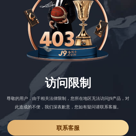
访问限制
尊敬的用户，由于相关法律限制，您所在地区无法访问J9产品，对
此造成的不便，我们深表歉意，您如有疑问请联系客服。
联系客服